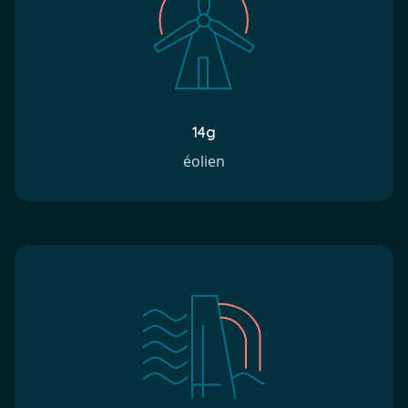
14g
éolien